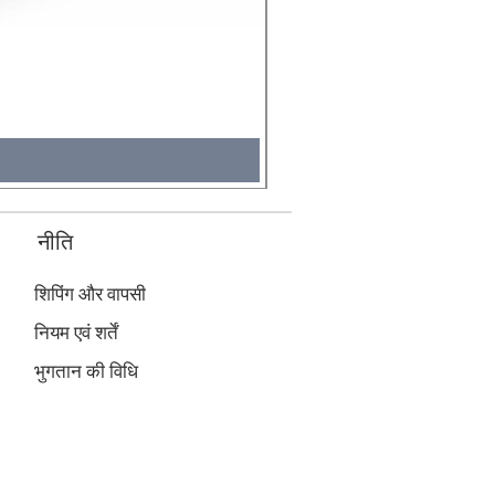
Molicel INR18650 Flat Tip
मूल्य
₹495.00
कर शामिल
नीति
शिपिंग और वापसी
नियम एवं शर्तें
भुगतान की विधि