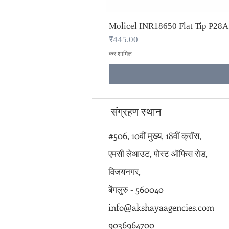
Molicel INR18650 Flat Tip P28
मूल्य
₹445.00
कर शामिल
संग्रहण स्थान
#506, 10वीं मुख्य, 18वीं क्रॉस,
एमसी लेआउट, पोस्ट ऑफिस रोड,
विजयनगर,
बेंगलुरु - 560040
info@akshayaagencies.com
9036964700