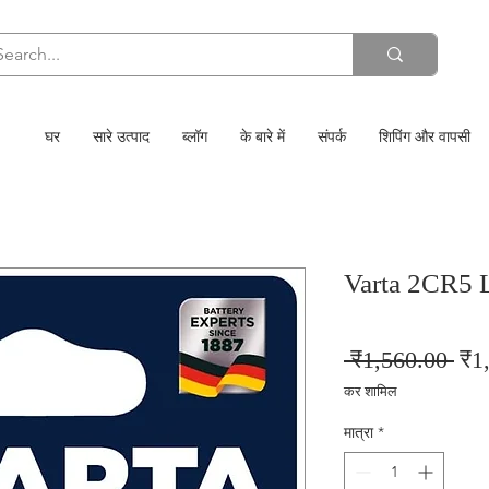
घर
सारे उत्पाद
ब्लॉग
के बारे में
संपर्क
शिपिंग और वापसी
Varta 2CR5 L
निय
 ₹1,560.00 
₹1
मूल्य
कर शामिल
मात्रा
*