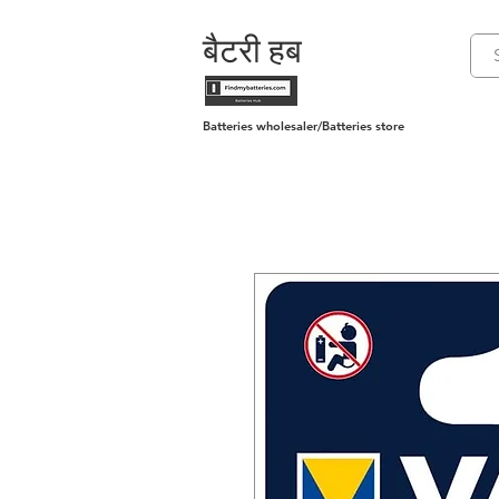
बैटरी हब
Batteries wholesaler/Batteries store