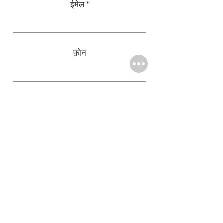
ईमेल
फ़ोन
विषय
प्रस्तुत करना
संग्रहण स्थान
#506, 10वीं मुख्य, 18वीं क्रॉस, एमसी लेआउट, पोस्ट ऑफिस
रोड, विजयनगर,
बेंगलुरु - 560040