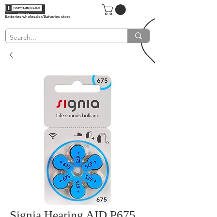
Batteries wholesaler/Batteries store
Signia Hearing AID P675