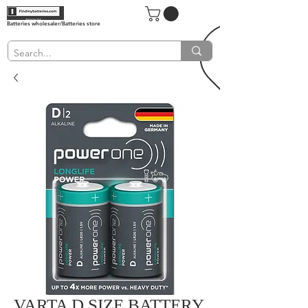
Batteries wholesaler/Batteries store
VARTA D SIZE BATTERY