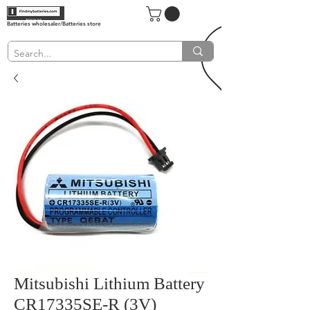
Batteries wholesaler/Batteries store
Mitsubishi Lithium Battery
CR17335SE-R (3V)