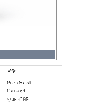
Molicel INR18650 Flat Tip
मूल्य
₹495.00
कर शामिल
नीति
शिपिंग और वापसी
नियम एवं शर्तें
भुगतान की विधि