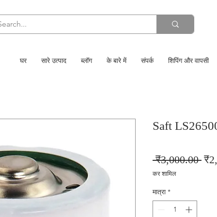
घर
सारे उत्पाद
ब्लॉग
के बारे में
संपर्क
शिपिंग और वापसी
Saft LS26500
निय
 ₹3,000.00 
₹2
मूल्य
कर शामिल
मात्रा
*