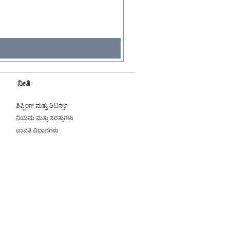
Price
₹495.00
Tax Included
ನೀತಿ
ಶಿಪ್ಪಿಂಗ್ ಮತ್ತು ರಿಟರ್ನ್ಸ್
ನಿಯಮ ಮತ್ತು ಶರತ್ತುಗಳು
ಪಾವತಿ ವಿಧಾನಗಳು