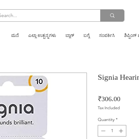
ಮನೆ
ಎಲ್ಲಾ ಉತ್ಪನ್ನಗಳು
ಬ್ಲಾಗ್
ಬಗ್ಗೆ
ಸಂಪರ್ಕಿಸಿ
ಶಿಪ್ಪಿಂಗ್ 
Signia Hear
Price
₹306.00
Tax Included
Quantity
*