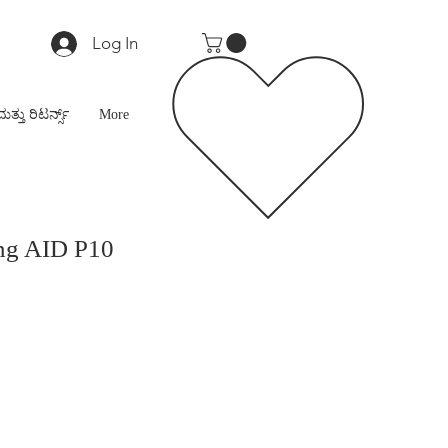
Log In
ಮತ್ತು ರಿಟರ್ನ್ಸ್
More
ing AID P10