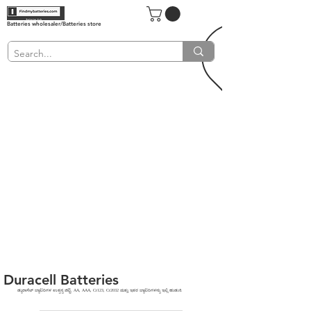
Batteries wholesaler/Batteries store
Duracell Batteries
ಡ್ಯುರಾಸೆಲ್ ಬ್ಯಾಟರಿಗಳ ಉತ್ಪನ್ನ ಪಟ್ಟಿ. AA, AAA, Cr123, Cr2032 ಮತ್ತು ಇತರ ಬ್ಯಾಟರಿಗಳನ್ನು ಇಲ್ಲಿ ಹುಡುಕಿ.