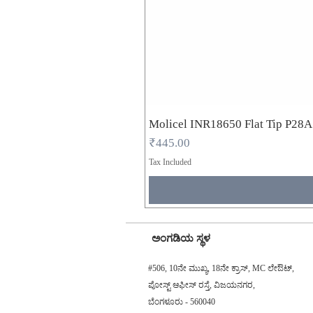
Molicel INR18650 Flat Tip P28
Price
₹445.00
Tax Included
ಅಂಗಡಿಯ ಸ್ಥಳ
#506, 10ನೇ ಮುಖ್ಯ, 18ನೇ ಕ್ರಾಸ್, MC ಲೇಔಟ್,
ಪೋಸ್ಟ್ ಆಫೀಸ್ ರಸ್ತೆ, ವಿಜಯನಗರ,
ಬೆಂಗಳೂರು - 560040