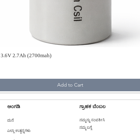
A 3.6V 2.7Ah (2700mah)
Add to Cart
ಅಂಗಡಿ
ಗ್ರಾಹಕ ಬೆಂಬಲ
ಮನೆ
ನಮ್ಮನ್ನು ಸಂಪರ್ಕಿಸಿ
ನಮ್ಮ ಬಗ್ಗೆ
ಎಲ್ಲಾ ಉತ್ಪನ್ನಗಳು