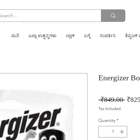
ಮನೆ
ಎಲ್ಲಾ ಉತ್ಪನ್ನಗಳು
ಬ್ಲಾಗ್
ಬಗ್ಗೆ
ಸಂಪರ್ಕಿಸಿ
ಶಿಪ್ಪಿಂಗ್ 
Energizer B
Regu
 ₹849.00 
₹825
Price
Tax Included
Quantity
*