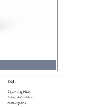
Molicel INR18650 Flat Tip
Price
₹495.00
Tax Included
ನೀತಿ
ಶಿಪ್ಪಿಂಗ್ ಮತ್ತು ರಿಟರ್ನ್ಸ್
ನಿಯಮ ಮತ್ತು ಶರತ್ತುಗಳು
ಪಾವತಿ ವಿಧಾನಗಳು