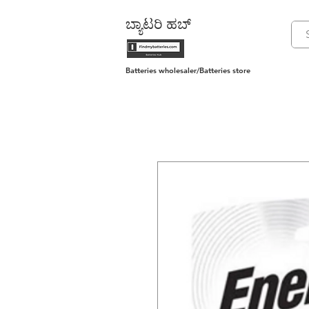
ಬ್ಯಾಟರಿ ಹಬ್
Batteries wholesaler/Batteries store