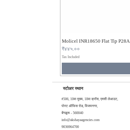
Molicel INR18650 Flat Tip P28
Price
₹४४५.००
Tax Included
स्टोअर स्थान
#506, 10वा मुख्य, 18वा क्रॉस, एमसी लेआउट,
पोस्ट ऑफिस रोड, विजयनगर,
बेंगळुरू - 560040
info@akshayaagencies.com
9036964700