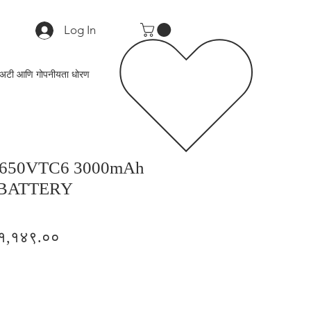
Log In
अटी आणि गोपनीयता धोरण
650VTC6 3000mAh
N BATTERY
gular
Sale
१,१४९.००
ice
Price