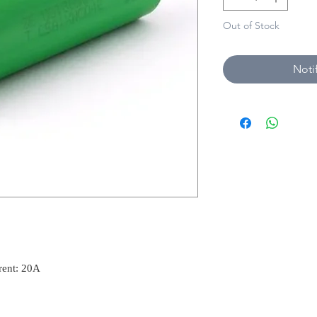
Out of Stock
Noti
rent: 20A