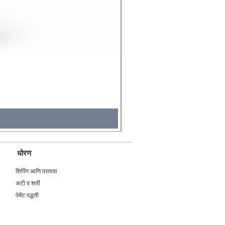
Molicel INR18650 Flat Tip
Price
₹४९५.००
Tax Included
धोरण
शिपिंग आणि परतावा
अटी व शर्ती
पेमेंट पद्धती