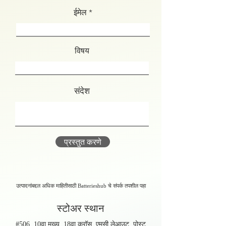
ईमेल
विषय
संदेश
प्रस्तुत करणे
उत्पादनांबद्दल अधिक माहितीसाठी Batterieshub चे संपर्क तपशील पहा
स्टोअर स्थान
#506, 10वा मुख्य, 18वा क्रॉस, एमसी लेआउट, पोस्ट