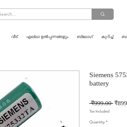
വീട്
എല്ലാ ഉൽപ്പന്നങ്ങളും
ബ്ലോഗ്
കുറിച്ച്
ബന
Siemens 575
battery
Regul
 ₹999.00 
₹899
Price
Tax Included
Quantity
*