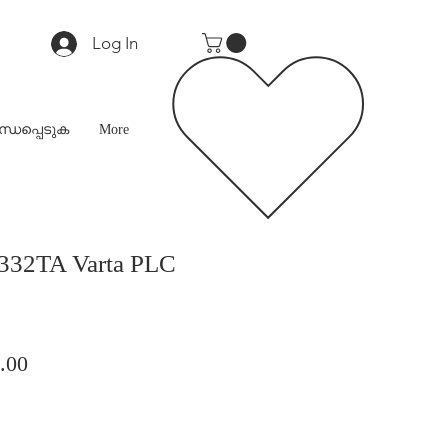
Log In
്ധപ്പെടുക
More
332TA Varta PLC
ar
Sale
.00
Price