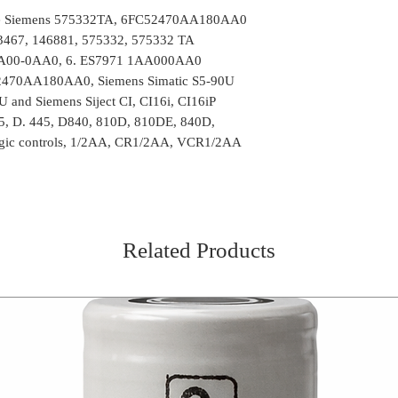
ble Siemens 575332TA, 6FC52470AA180AA0
43467, 146881, 575332, 575332 TA
A00-0AA0, 6. ES7971 1AA000AA0
470AA180AA0, Siemens Simatic S5-90U
and Siemens Siject CI, CI16i, CI16iP
5, D. 445, D840, 810D, 810DE, 840D,
gic controls, 1/2AA, CR1/2AA, VCR1/2AA
Related Products