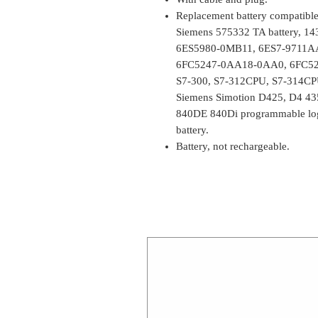
Replacement battery compati
Siemens 575332 TA battery, 1
6ES5980-0MB11, 6ES7-9711A
6FC5247-0AA18-0AA0, 6FC52
S7-300, S7-312CPU, S7-314CPU 
Siemens Simotion D425, D4 43
840DE 840Di programmable lo
battery.
Battery, not rechargeable.