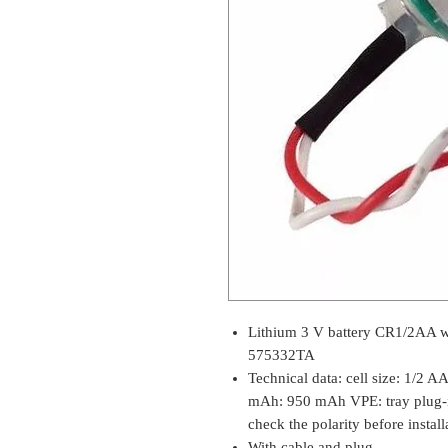
Lithium 3 V battery CR1/2AA 
575332TA
Technical data: cell size: 1/2 A
mAh: 950 mAh VPE: tray plug-in
check the polarity before installa
With cable and plug.