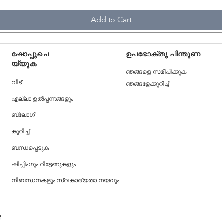
Add to Cart
ഷോപ്പുചെ
ഉപഭോക്തൃ പിന്തുണ
യ്യുക
ഞങ്ങളെ സമീപിക്കുക
വീട്
ഞങ്ങളേക്കുറിച്ച്
എല്ലാ ഉൽപ്പന്നങ്ങളും
ബ്ലോഗ്
കുറിച്ച്
ബന്ധപ്പെടുക
ഷിപ്പിംഗും റിട്ടേണുകളും
നിബന്ധനകളും സ്വകാര്യതാ നയവും
ൾ