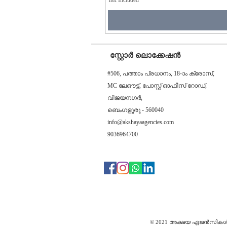
Tax Included
സ്റ്റോർ ലൊക്കേഷൻ
#506, പത്താം പ്രധാനം, 18-ാം ക്രോസ്,
MC ലേഔട്ട്, പോസ്റ്റ് ഓഫീസ് റോഡ്,
വിജയനഗർ,
ബെംഗളൂരു - 560040
info@akshayaagencies.com
9036964700
© 2021 അക്ഷയ ഏജൻസിക