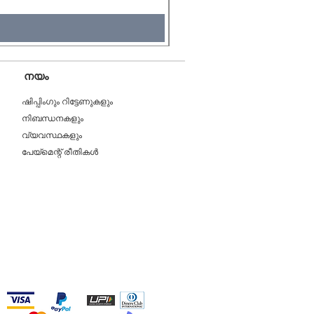
Tax Included
നയം
ഷിപ്പിംഗും റിട്ടേണുകളും
നിബന്ധനകളും
വ്യവസ്ഥകളും
പേയ്മെന്റ് രീതികൾ