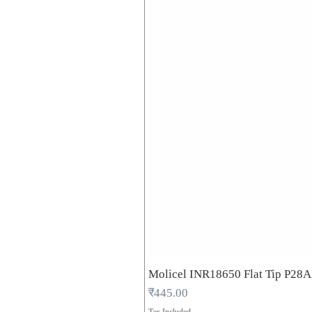
Molicel INR18650 Flat Tip P28
Price
₹445.00