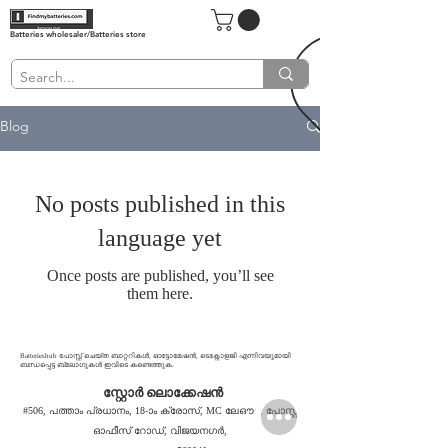
Batteries wholesaler/Batteries store
Blog
No posts published in this
language yet
Once posts are published, you’ll see
them here.
Batterieshub പോസ്റ്റ് ചെയ്ത ബാറ്ററികൾ, ഓട്ടോമേഷൻ, ടെക്നോളജി എന്നിവയുമായി
ബന്ധപ്പെട്ട ബ്ലോഗുകൾ ഇവിടെ കണ്ടെത്തുക.
സ്റ്റോർ ലൊക്കേഷൻ
#506, പത്താം പ്രധാനം, 18-ാം ക്രോസ്, MC ലേഔട്ട്, പോസ്റ്റ്
ഓഫീസ് റോഡ്, വിജയനഗർ,