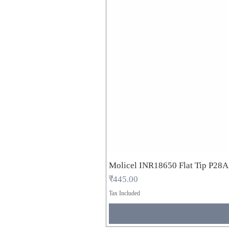
Molicel INR18650 Flat Tip P28
Price
₹445.00
Tax Included