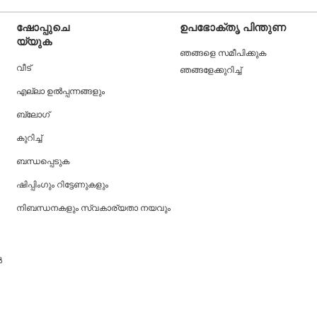
ഷോപ്പുചെ
ഉപഭോക്തൃ പിന്തുണ
യ്യുക
ഞങ്ങളെ സമീപിക്കുക
വീട്
ഞങ്ങളേക്കുറിച്ച്
എല്ലാ ഉൽപ്പന്നങ്ങളും
ബ്ലോഗ്
കുറിച്ച്
ബന്ധപ്പെടുക
ഷിപ്പിംഗും റിട്ടേണുകളും
നിബന്ധനകളും സ്വകാര്യതാ നയവും
ൾ