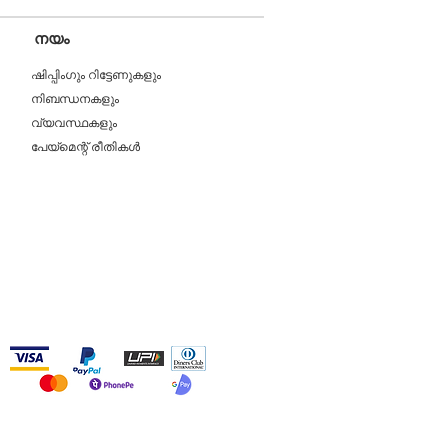
നയം
ഷിപ്പിംഗും റിട്ടേണുകളും
നിബന്ധനകളും
വ്യവസ്ഥകളും
പേയ്മെന്റ് രീതികൾ