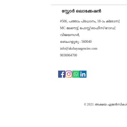
സ്റ്റോർ ലൊക്കേഷൻ
#506, പത്താം പ്രധാനം, 18-ാം ക്രോസ്,
MC ലേഔട്ട്, പോസ്റ്റ് ഓഫീസ് റോഡ്,
വിജയനഗർ,
ബെംഗളൂരു - 560040
info@akshayaagencies.com
9036964700
© 2021 അക്ഷയ ഏജൻസിക