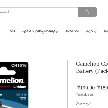
വീട്
എല്ലാ ഉൽപ്പന്നങ്ങളും
ബ്ലോഗ്
കുറിച്ച്
ബന
Camelion CR
Battery (Pack
Regul
 ₹190.00 
₹189
Price
Tax Included
Quantity
*