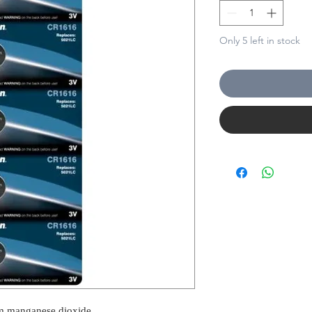
Only 5 left in stock
um manganese dioxide