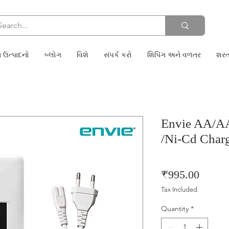
 ઉત્પાદનો
બ્લોગ
વિશે
સંપર્ક કરો
શિપિંગ અને વળતર
શરત
Envie AA/AA
/Ni-Cd Char
Price
₹995.00
Tax Included
Quantity
*