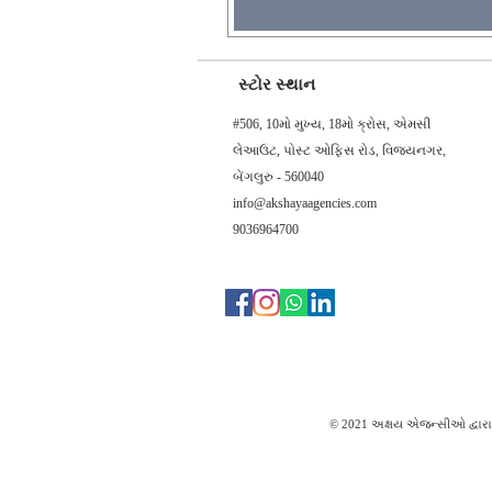
સ્ટોર સ્થાન
#506, 10મો મુખ્ય, 18મો ક્રોસ, એમસી
લેઆઉટ, પોસ્ટ ઓફિસ રોડ, વિજયનગર,
બેંગલુરુ - 560040
info@akshayaagencies.com
9036964700
© 2021 અક્ષય એજન્સીઓ દ્વારા