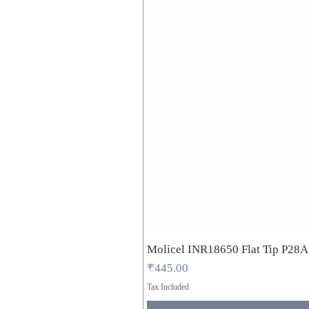
Molicel INR18650 Flat Tip P28
Price
₹445.00
Tax Included