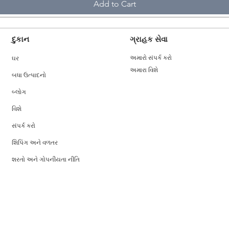
Add to Cart
દુકાન
ગ્રાહક સેવા
ઘર
અમારો સંપર્ક કરો
અમારા વિશે
બધા ઉત્પાદનો
બ્લોગ
વિશે
સંપર્ક કરો
શિપિંગ અને વળતર
શરતો અને ગોપનીયતા નીતિ