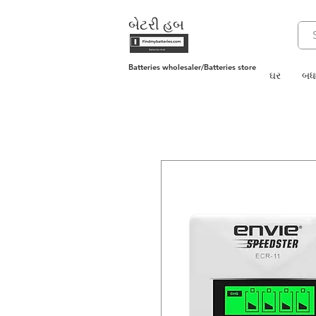
બેટરી હબ
Batteries wholesaler/Batteries store
ઘર
બધા