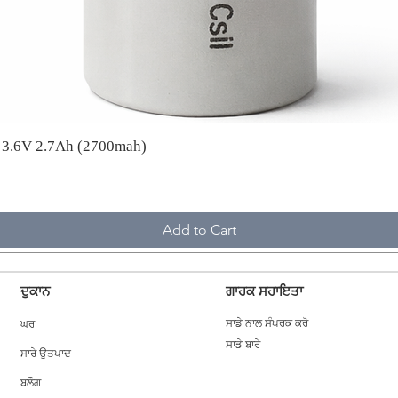
A 3.6V 2.7Ah (2700mah)
Add to Cart
ਦੁਕਾਨ
ਗਾਹਕ ਸਹਾਇਤਾ
ਘਰ
ਸਾਡੇ ਨਾਲ ਸੰਪਰਕ ਕਰੋ
ਸਾਡੇ ਬਾਰੇ
ਸਾਰੇ ਉਤਪਾਦ
ਬਲੌਗ