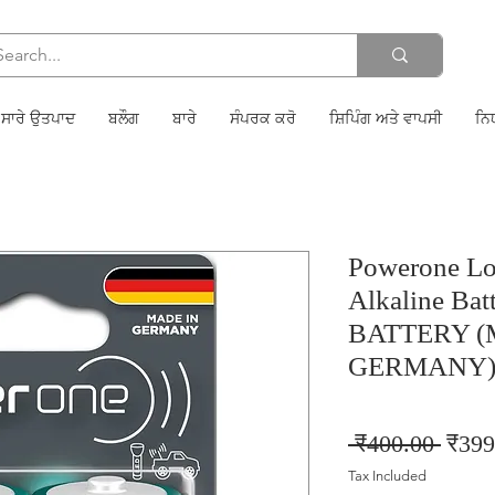
ਸਾਰੇ ਉਤਪਾਦ
ਬਲੌਗ
ਬਾਰੇ
ਸੰਪਰਕ ਕਰੋ
ਸ਼ਿਪਿੰਗ ਅਤੇ ਵਾਪਸੀ
ਨਿ
Powerone Lo
Alkaline Bat
BATTERY (
GERMANY
Regul
 ₹400.00 
₹399
Price
Tax Included