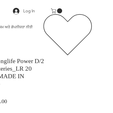
Log In
ਯਮ ਅਤੇ ਗੋਪਨੀਯਤਾ ਨੀਤੀ
nglife Power D/2
teries_LR 20
MADE IN
)
ar
Sale
.00
Price