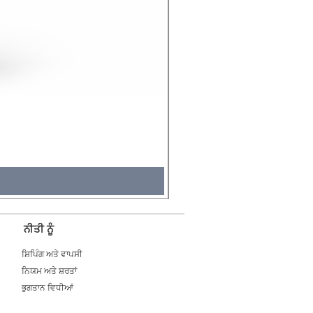
Molicel INR18650 Flat Tip
Price
₹495.00
Tax Included
ਨੀਤੀ ਨੂੰ
ਸ਼ਿਪਿੰਗ ਅਤੇ ਵਾਪਸੀ
ਨਿਯਮ ਅਤੇ ਸ਼ਰਤਾਂ
ਭੁਗਤਾਨ ਵਿਧੀਆਂ