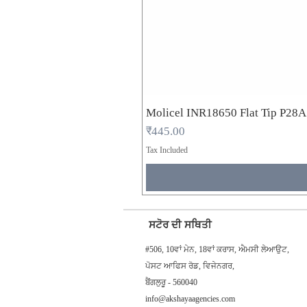
Molicel INR18650 Flat Tip P28
Price
₹445.00
Tax Included
ਸਟੋਰ ਦੀ ਸਥਿਤੀ
#506, 10ਵਾਂ ਮੇਨ, 18ਵਾਂ ਕਰਾਸ, ਐਮਸੀ ਲੇਆਉਟ,
ਪੋਸਟ ਆਫਿਸ ਰੋਡ, ਵਿਜੇਨਗਰ,
ਬੈਂਗਲੁਰੂ - 560040
info@akshayaagencies.com