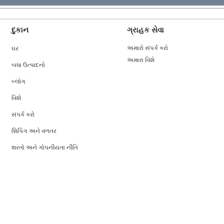
દુકાન
ગ્રાહક સેવા
ઘર
અમારો સંપર્ક કરો
અમારા વિશે
બધા ઉત્પાદનો
બ્લોગ
વિશે
સંપર્ક કરો
શિપિંગ અને વળતર
શરતો અને ગોપનીયતા નીતિ