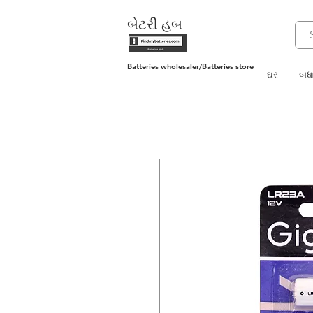
બેટરી હબ
Batteries wholesaler/Batteries store
ઘર
બધા