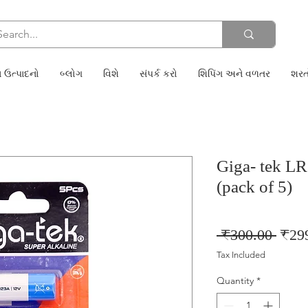
 ઉત્પાદનો
બ્લોગ
વિશે
સંપર્ક કરો
શિપિંગ અને વળતર
શરત
Giga- tek L
(pack of 5)
Regu
 ₹300.00 
₹29
Price
Tax Included
Quantity
*