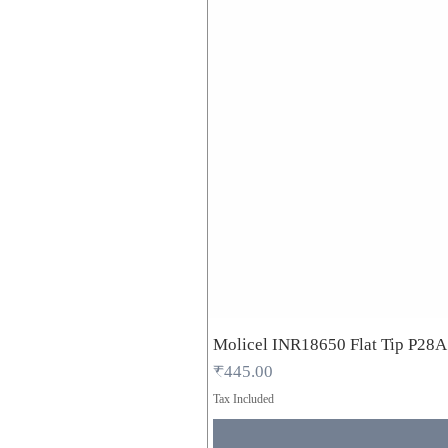
Molicel INR18650 Flat Tip P28
Price
₹445.00
Tax Included