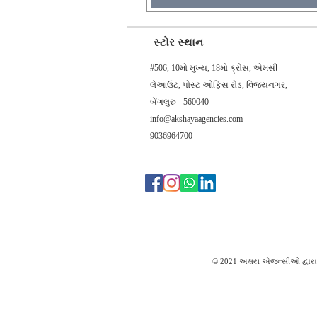
સ્ટોર સ્થાન
#506, 10મો મુખ્ય, 18મો ક્રોસ, એમસી
લેઆઉટ, પોસ્ટ ઓફિસ રોડ, વિજયનગર,
બેંગલુરુ - 560040
info@akshayaagencies.com
9036964700
© 2021 અક્ષય એજન્સીઓ દ્વારા