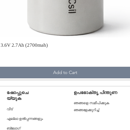
A 3.6V 2.7Ah (2700mah)
Add to Cart
ഷോപ്പുചെ
ഉപഭോക്തൃ പിന്തുണ
യ്യുക
ഞങ്ങളെ സമീപിക്കുക
വീട്
ഞങ്ങളേക്കുറിച്ച്
എല്ലാ ഉൽപ്പന്നങ്ങളും
ബ്ലോഗ്