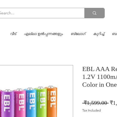
വീട്
എല്ലാ ഉൽപ്പന്നങ്ങളും
ബ്ലോഗ്
കുറിച്ച്
ബന
EBL AAA Rec
1.2V 1100mA
Color in One
Reg
 ₹1,599.00 
₹1
Pri
Tax Included