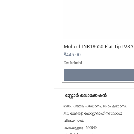
Molicel INR18650 Flat Tip P28
Price
₹445.00
Tax Included
സ്റ്റോർ ലൊക്കേഷൻ
#506, പത്താം പ്രധാനം, 18-ാം ക്രോസ്,
MC ലേഔട്ട്, പോസ്റ്റ് ഓഫീസ് റോഡ്,
വിജയനഗർ,
ബെംഗളൂരു - 560040