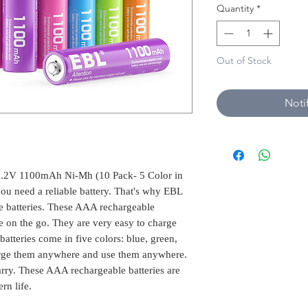
Quantity
*
Out of Stock
Noti
1.2V 1100mAh Ni-Mh (10 Pack- 5 Color in
u need a reliable battery. That's why EBL
e batteries. These AAA rechargeable
re on the go. They are very easy to charge
batteries come in five colors: blue, green,
arge them anywhere and use them anywhere.
arry. These AAA rechargeable batteries are
rn life.