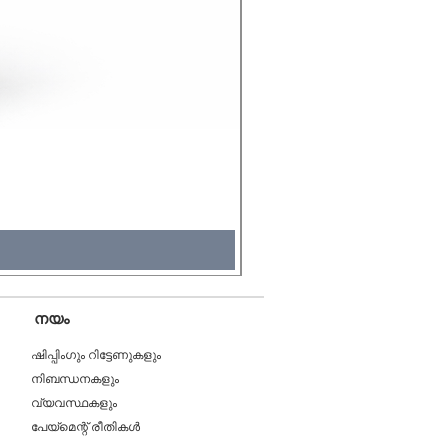
Molicel INR18650 Flat Tip
Price
₹495.00
Tax Included
നയം
ഷിപ്പിംഗും റിട്ടേണുകളും
നിബന്ധനകളും
വ്യവസ്ഥകളും
പേയ്മെന്റ് രീതികൾ