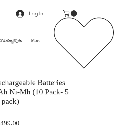
Log In
്ധപ്പെടുക
More
hargeable Batteries
h Ni-Mh (10 Pack- 5
 pack)
ular
Sale
,499.00
ce
Price