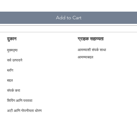
Add to Cart
दुकान
ग्राहक सहाय्यता
मुख्यपृष्ठ
आमच्याशी संपर्क साधा
आमच्याबद्दल
सर्व उत्पादने
ब्लॉग
बद्दल
संपर्क करा
शिपिंग आणि परतावा
अटी आणि गोपनीयता धोरण