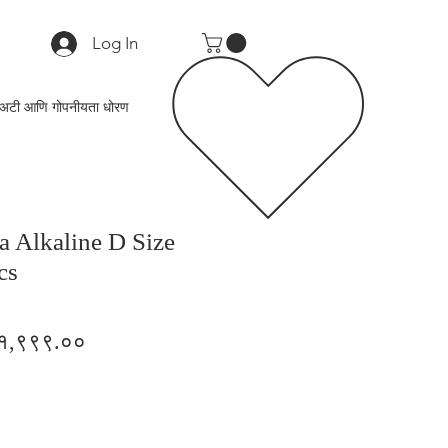
Log In
अटी आणि गोपनीयता धोरण
ra Alkaline D Size
cs
gular
Sale
१,९९९.००
ice
Price