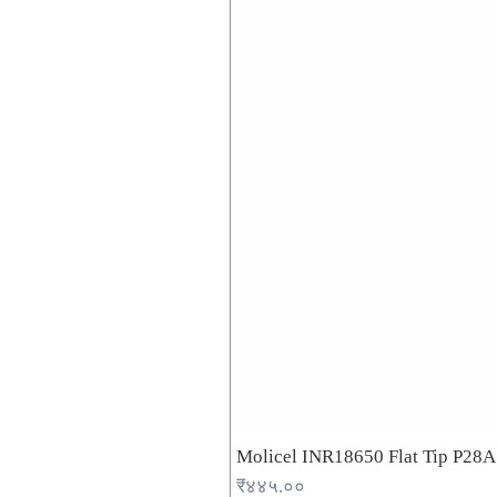
Molicel INR18650 Flat Tip P28
Price
₹४४५.००