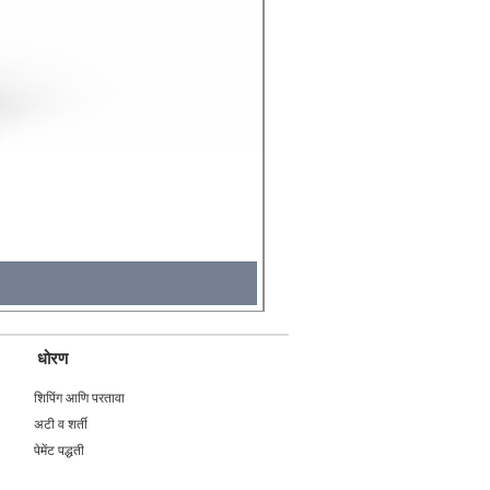
Molicel INR18650 Flat Tip
Price
₹४९५.००
Tax Included
धोरण
शिपिंग आणि परतावा
अटी व शर्ती
पेमेंट पद्धती