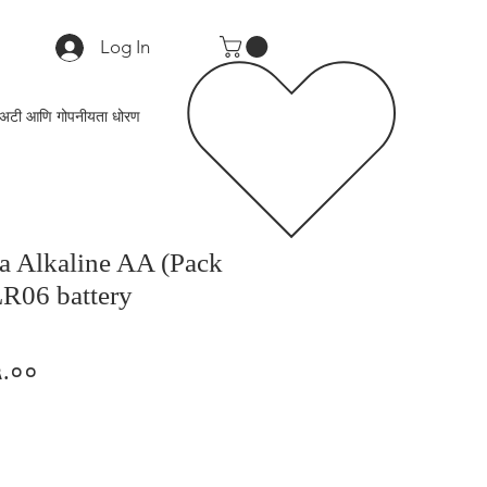
Log In
अटी आणि गोपनीयता धोरण
ra Alkaline AA (Pack
LR06 battery
lar
Sale
५.००
e
Price