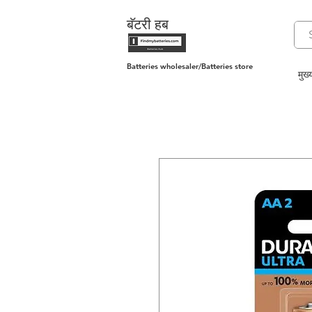
बॅटरी हब
Batteries wholesaler/Batteries store
मुख्य