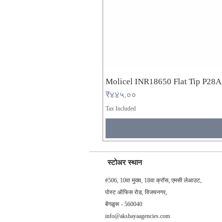
Molicel INR18650 Flat Tip P28
Price
₹४४५.००
Tax Included
स्टोअर स्थान
#506, 10वा मुख्य, 18वा क्रॉस, एमसी लेआउट,
पोस्ट ऑफिस रोड, विजयनगर,
बेंगळुरू - 560040
info@akshayaagencies.com