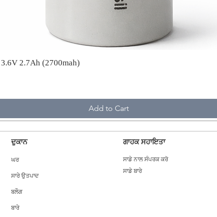
A 3.6V 2.7Ah (2700mah)
Add to Cart
ਦੁਕਾਨ
ਗਾਹਕ ਸਹਾਇਤਾ
ਘਰ
ਸਾਡੇ ਨਾਲ ਸੰਪਰਕ ਕਰੋ
ਸਾਡੇ ਬਾਰੇ
ਸਾਰੇ ਉਤਪਾਦ
ਬਲੌਗ
ਬਾਰੇ