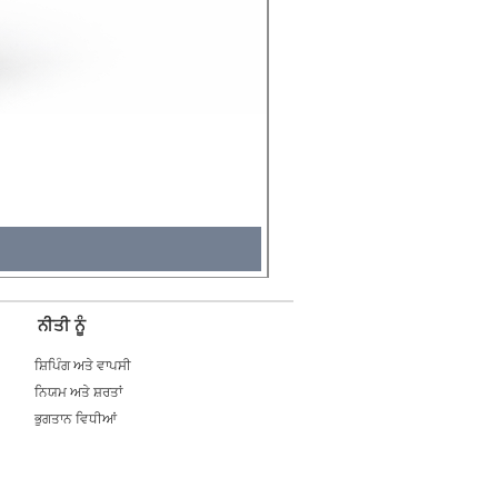
Molicel INR18650 Flat Tip
Price
₹495.00
Tax Included
ਨੀਤੀ ਨੂੰ
ਸ਼ਿਪਿੰਗ ਅਤੇ ਵਾਪਸੀ
ਨਿਯਮ ਅਤੇ ਸ਼ਰਤਾਂ
ਭੁਗਤਾਨ ਵਿਧੀਆਂ