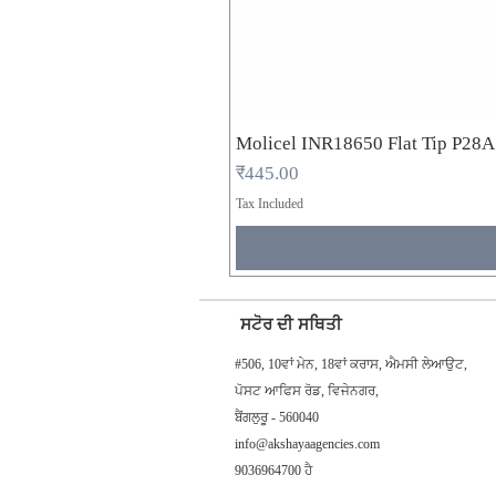
Molicel INR18650 Flat Tip P28
Price
₹445.00
Tax Included
ਸਟੋਰ ਦੀ ਸਥਿਤੀ
#506, 10ਵਾਂ ਮੇਨ, 18ਵਾਂ ਕਰਾਸ, ਐਮਸੀ ਲੇਆਉਟ,
ਪੋਸਟ ਆਫਿਸ ਰੋਡ, ਵਿਜੇਨਗਰ,
ਬੈਂਗਲੁਰੂ - 560040
info@akshayaagencies.com
9036964700 ਹੈ