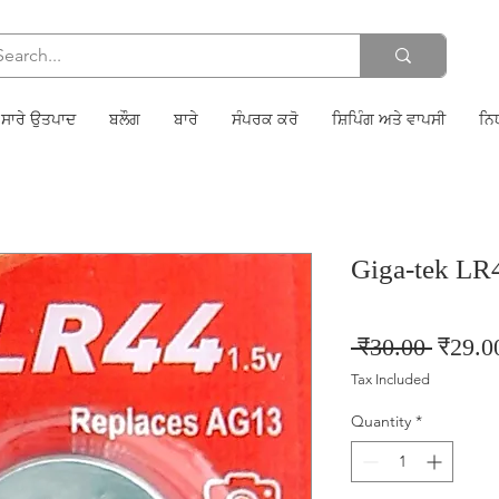
ਸਾਰੇ ਉਤਪਾਦ
ਬਲੌਗ
ਬਾਰੇ
ਸੰਪਰਕ ਕਰੋ
ਸ਼ਿਪਿੰਗ ਅਤੇ ਵਾਪਸੀ
ਨਿ
Giga-tek LR4
Regula
 ₹30.00 
₹29.0
Price
Tax Included
Quantity
*